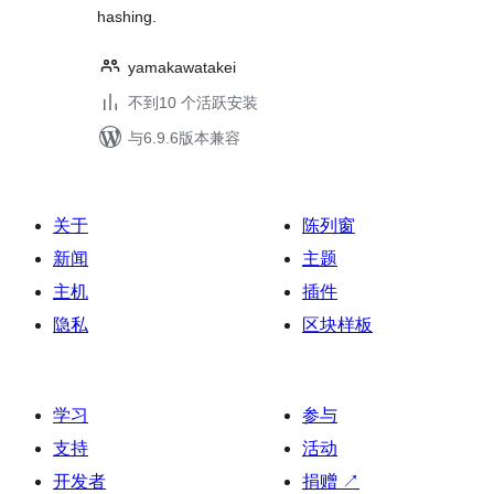
hashing.
yamakawatakei
不到10 个活跃安装
与6.9.6版本兼容
关于
陈列窗
新闻
主题
主机
插件
隐私
区块样板
学习
参与
支持
活动
开发者
捐赠
↗