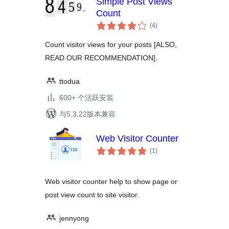
Simple Post Views
Count
总
(4
)
评
级
Count visitor views for your posts [ALSO,
READ OUR RECOMMENDATION].
ttodua
600+ 个活跃安装
与5.3.22版本兼容
Web Visitor Counter
总
(1
)
评
级
Web visitor counter help to show page or
post view count to site visitor.
jennyong