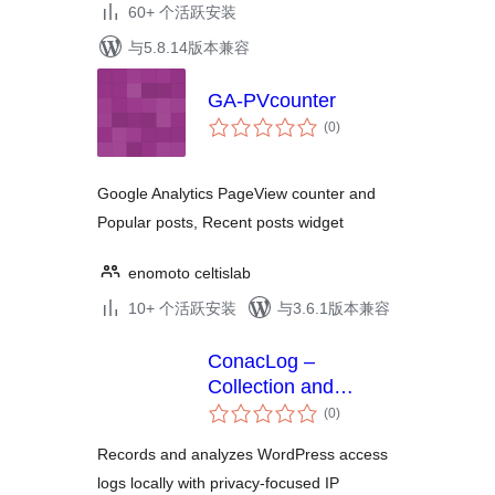
60+ 个活跃安装
与5.8.14版本兼容
GA-PVcounter
总
(0
)
评
级
Google Analytics PageView counter and
Popular posts, Recent posts widget
enomoto celtislab
10+ 个活跃安装
与3.6.1版本兼容
ConacLog –
Collection and
总
Analysis for Access
(0
)
评
Logs
级
Records and analyzes WordPress access
logs locally with privacy-focused IP