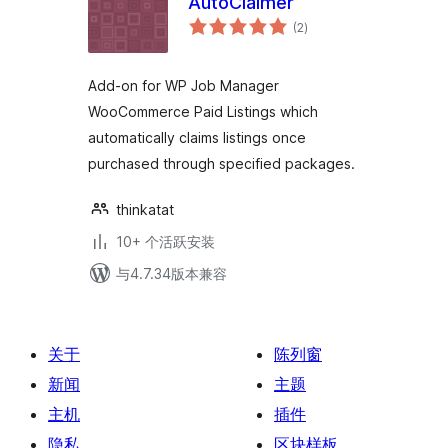
AutoClaimer
总
(2
)
评
级
Add-on for WP Job Manager
WooCommerce Paid Listings which
automatically claims listings once
purchased through specified packages.
thinkatat
10+ 个活跃安装
与4.7.34版本兼容
关于
陈列窗
新闻
主题
主机
插件
隐私
区块样板