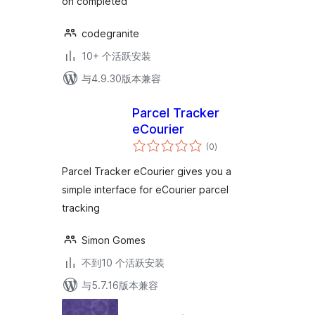
on completed
codegranite
10+ 个活跃安装
与4.9.30版本兼容
Parcel Tracker
eCourier
总
(0
)
评
级
Parcel Tracker eCourier gives you a
simple interface for eCourier parcel
tracking
Simon Gomes
不到10 个活跃安装
与5.7.16版本兼容