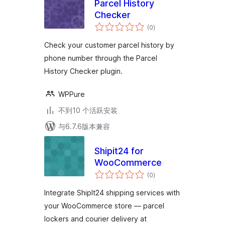
Parcel History
Checker
总
(0
)
评
级
Check your customer parcel history by
phone number through the Parcel
History Checker plugin.
WPPure
不到10 个活跃安装
与6.7.6版本兼容
Shipit24 for
WooCommerce
总
(0
)
评
级
Integrate ShipIt24 shipping services with
your WooCommerce store — parcel
lockers and courier delivery at