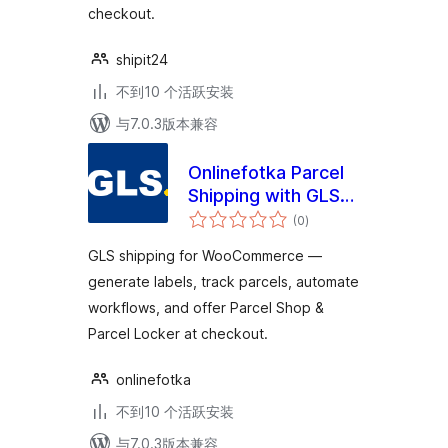
checkout.
shipit24
不到10 个活跃安装
与7.0.3版本兼容
Onlinefotka Parcel
Shipping with GLS
总
for WooCommerce
(0
)
评
级
GLS shipping for WooCommerce —
generate labels, track parcels, automate
workflows, and offer Parcel Shop &
Parcel Locker at checkout.
onlinefotka
不到10 个活跃安装
与7.0.3版本兼容