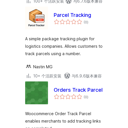
100+ 个活跃安装
与6.7.6版本兼容
Parcel Tracking
总
(0
)
评
级
A simple package tracking plugin for
logistics companies. Allows customers to
track parcels using a number.
Nastin MG
10+ 个活跃安装
与6.9.6版本兼容
Orders Track Parcel
总
(0
)
评
级
Woocommerce Order Track Parcel
enables merchants to add tracking links