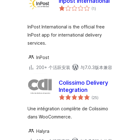
Inpost International
总
(1
)
评
级
InPost International is the official free
InPost app for international delivery
services.
InPost
200+ 个活跃安装
与7.0.3版本兼容
Colissimo Delivery
Integration
总
(25
)
评
级
Une intégration complète de Colissimo
dans WooCommerce.
Halyra