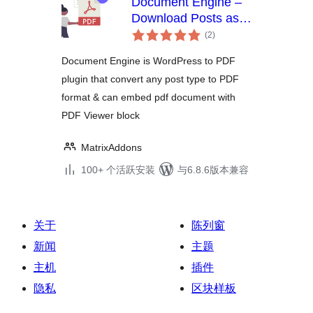
Document Engine –
Download Posts as
总
PDF, PDF Embedder,
(2
)
评
Posts to PDF
级
Document Engine is WordPress to PDF
plugin that convert any post type to PDF
format & can embed pdf document with
PDF Viewer block
MatrixAddons
100+ 个活跃安装
与6.8.6版本兼容
关于
陈列窗
新闻
主题
主机
插件
隐私
区块样板