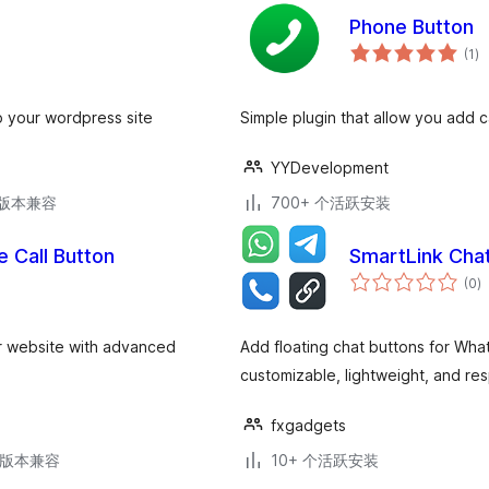
Phone Button
总
(1
)
评
级
o your wordpress site
Simple plugin that allow you add 
YYDevelopment
.3版本兼容
700+ 个活跃安装
e Call Button
SmartLink Cha
总
(0
)
评
级
r website with advanced
Add floating chat buttons for Wha
customizable, lightweight, and re
fxgadgets
.6版本兼容
10+ 个活跃安装