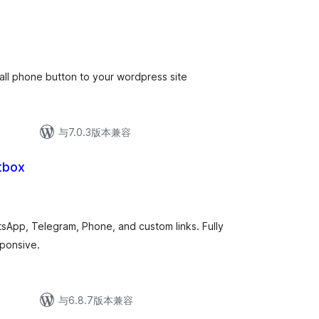
call phone button to your wordpress site
与7.0.3版本兼容
tbox
tsApp, Telegram, Phone, and custom links. Fully
sponsive.
与6.8.7版本兼容