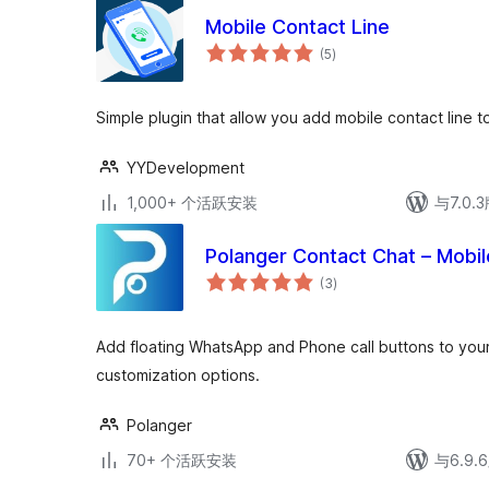
Mobile Contact Line
总
(5
)
评
级
Simple plugin that allow you add mobile contact line t
YYDevelopment
1,000+ 个活跃安装
与7.0
Polanger Contact Chat – Mobil
总
(3
)
评
级
Add floating WhatsApp and Phone call buttons to you
customization options.
Polanger
70+ 个活跃安装
与6.9