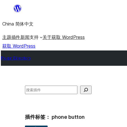
跳
至
China 简体中文
内
容
主题
插件
新闻
支持
关于
获取 WordPress
获取 WordPress
Plugin Directory
搜
索
插件标签：
phone button