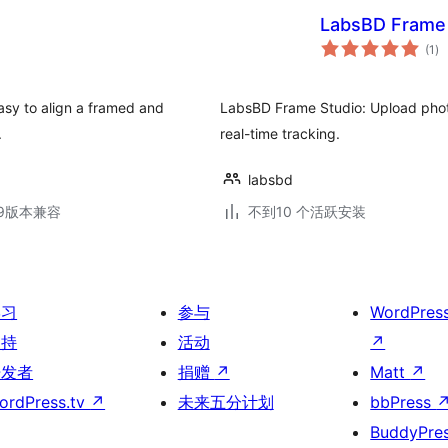
LabsBD Frame 
总
(1
)
评
级
asy to align a framed and
LabsBD Frame Studio: Upload phot
.
real-time tracking.
labsbd
.19版本兼容
不到10 个活跃安装
学习
参与
WordPres
支持
活动
↗
开发者
捐赠
↗
Matt
↗
ordPress.tv
↗
未来五分计划
bbPress
BuddyPre