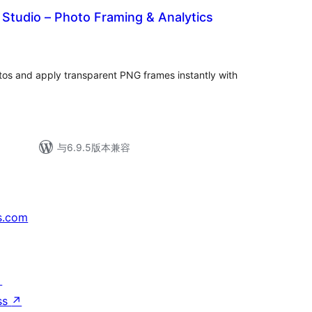
Studio – Photo Framing & Analytics
os and apply transparent PNG frames instantly with
与6.9.5版本兼容
s.com
↗
ss
↗