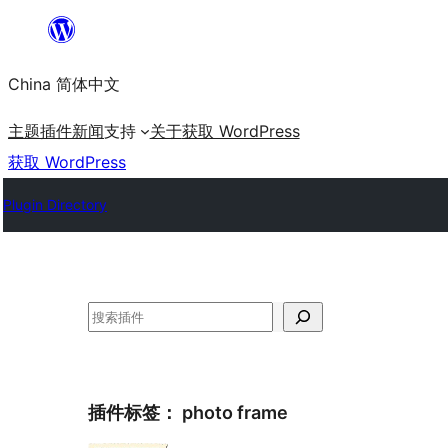
跳
至
China 简体中文
内
容
主题
插件
新闻
支持
关于
获取 WordPress
获取 WordPress
Plugin Directory
搜
索
插件标签：
photo frame