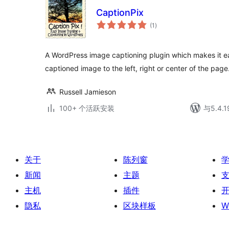
CaptionPix
总
(1
)
评
级
A WordPress image captioning plugin which makes it e
captioned image to the left, right or center of the page
Russell Jamieson
100+ 个活跃安装
与5.4
关于
陈列窗
新闻
主题
主机
插件
隐私
区块样板
W