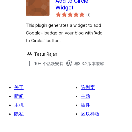
Add to Circle
Widget
总
(1
)
评
级
This plugin generates a widget to add
Google+ badge on your blog with 'Add
to Circles' button.
Tesur Rajan
10+ 个活跃安装
与3.3.2版本兼容
关于
陈列窗
新闻
主题
主机
插件
隐私
区块样板