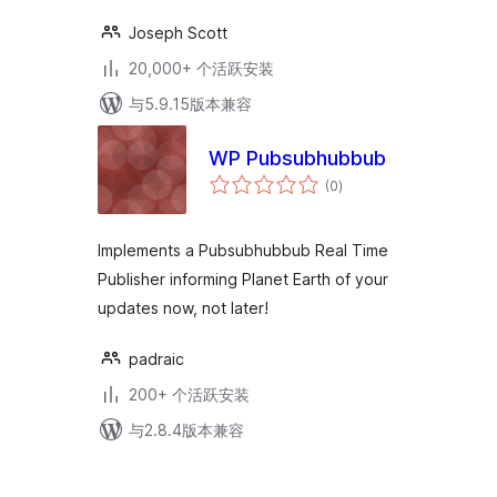
Joseph Scott
20,000+ 个活跃安装
与5.9.15版本兼容
WP Pubsubhubbub
总
(0
)
评
级
Implements a Pubsubhubbub Real Time
Publisher informing Planet Earth of your
updates now, not later!
padraic
200+ 个活跃安装
与2.8.4版本兼容