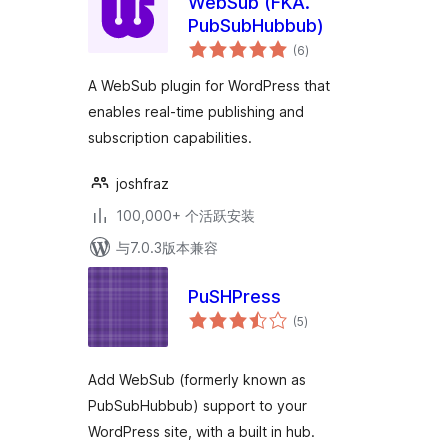
WebSub (FKA.
PubSubHubbub)
总
(6
)
评
级
A WebSub plugin for WordPress that
enables real-time publishing and
subscription capabilities.
joshfraz
100,000+ 个活跃安装
与7.0.3版本兼容
PuSHPress
总
(5
)
评
级
Add WebSub (formerly known as
PubSubHubbub) support to your
WordPress site, with a built in hub.