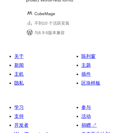
protect WordPress forms.
CubeMage
不到10 个活跃安装
与6.9.6版本兼容
关于
陈列窗
新闻
主题
主机
插件
隐私
区块样板
学习
参与
支持
活动
开发者
捐赠
↗