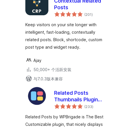
Contextual Related
Posts
总
(201
)
评
级
Keep visitors on your site longer with
intelligent, fast-loading, contextually
related posts. Block, shortcode, custom
post type and widget ready.
Ajay
50,000+ 个活跃安装
与7.0.3版本兼容
Related Posts
Thumbnails Plugin
总
for WordPress
(233
)
评
级
Related Posts by WPBrigade is The Best
Customizable plugin, that nicely displays