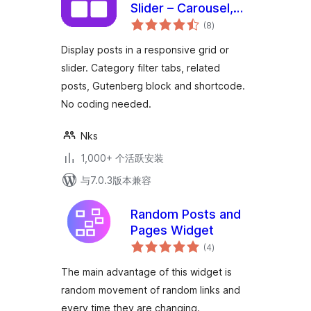
Slider – Carousel,
总
Filter Tabs &
(8
)
评
级
Related Posts
Display posts in a responsive grid or
slider. Category filter tabs, related
posts, Gutenberg block and shortcode.
No coding needed.
Nks
1,000+ 个活跃安装
与7.0.3版本兼容
Random Posts and
Pages Widget
总
(4
)
评
级
The main advantage of this widget is
random movement of random links and
every time they are changing.