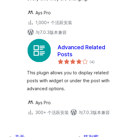
Ays Pro
1,000+ 个活跃安装
与7.0.3版本兼容
Advanced Related
Posts
总
(4
)
评
级
This plugin allows you to display related
posts with widget or under the post with
advanced options.
Ays Pro
300+ 个活跃安装
与7.0.3版本兼容