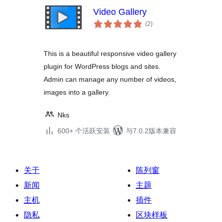
Video Gallery
总
(2
)
评
级
This is a beautiful responsive video gallery
plugin for WordPress blogs and sites.
Admin can manage any number of videos,
images into a gallery.
Nks
600+ 个活跃安装
与7.0.2版本兼容
关于
陈列窗
新闻
主题
主机
插件
隐私
区块样板