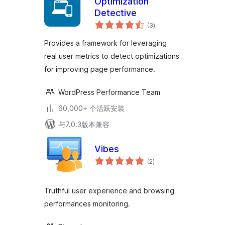
Optimization
Detective
总
(3
)
评
级
Provides a framework for leveraging
real user metrics to detect optimizations
for improving page performance.
WordPress Performance Team
60,000+ 个活跃安装
与7.0.3版本兼容
Vibes
总
(2
)
评
级
Truthful user experience and browsing
performances monitoring.