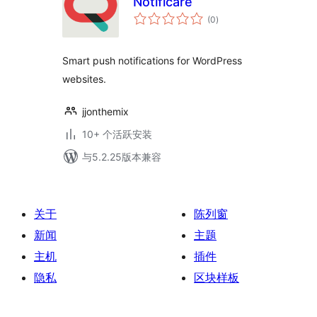
Notificare
总
(0
)
评
级
Smart push notifications for WordPress
websites.
jjonthemix
10+ 个活跃安装
与5.2.25版本兼容
关于
陈列窗
新闻
主题
主机
插件
隐私
区块样板