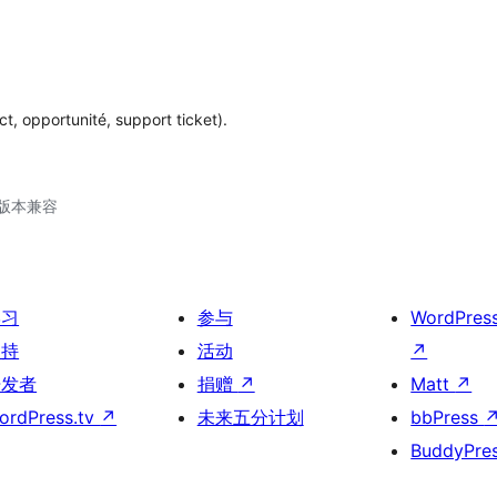
t, opportunité, support ticket).
.5版本兼容
学习
参与
WordPres
支持
活动
↗
开发者
捐赠
↗
Matt
↗
ordPress.tv
↗
未来五分计划
bbPress
BuddyPre