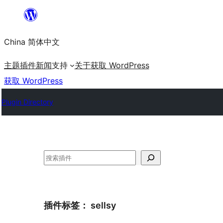
跳
至
China 简体中文
内
容
主题
插件
新闻
支持
关于
获取 WordPress
获取 WordPress
Plugin Directory
搜
索
插件标签：
sellsy