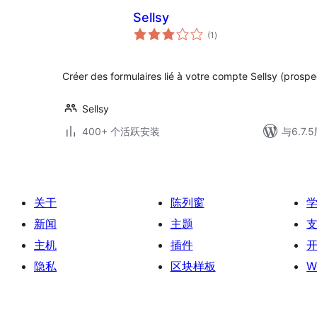
Sellsy
总
(1
)
评
级
Créer des formulaires lié à votre compte Sellsy (prospec
Sellsy
400+ 个活跃安装
与6.7
关于
陈列窗
新闻
主题
主机
插件
隐私
区块样板
W