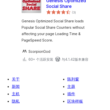
Genesis Optimized
Social Share
总
(3
)
评
级
Genesis Optimized Social Share loads
Popular Social Share Counters without
affecting your page Loading Time &
PageSpeed Score.
ScorpionGod
60+ 个活跃安装
与4.1.42版本兼容
关于
陈列窗
新闻
主题
主机
插件
隐私
区块样板