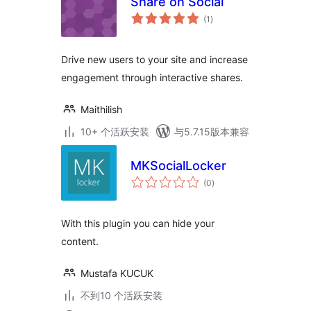
Share on Social
总
(1
)
评
级
Drive new users to your site and increase
engagement through interactive shares.
Maithilish
10+ 个活跃安装
与5.7.15版本兼容
MKSocialLocker
总
(0
)
评
级
With this plugin you can hide your
content.
Mustafa KUCUK
不到10 个活跃安装