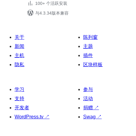
100+ 个活跃安装
与4.3.34版本兼容
关于
陈列窗
新闻
主题
主机
插件
隐私
区块样板
学习
参与
支持
活动
开发者
捐赠
↗
WordPress.tv
↗
Swag
↗