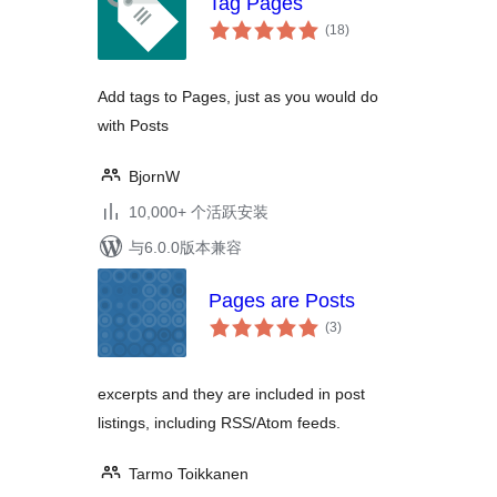
Tag Pages
总
(18
)
评
级
Add tags to Pages, just as you would do
with Posts
BjornW
10,000+ 个活跃安装
与6.0.0版本兼容
Pages are Posts
总
(3
)
评
级
excerpts and they are included in post
listings, including RSS/Atom feeds.
Tarmo Toikkanen