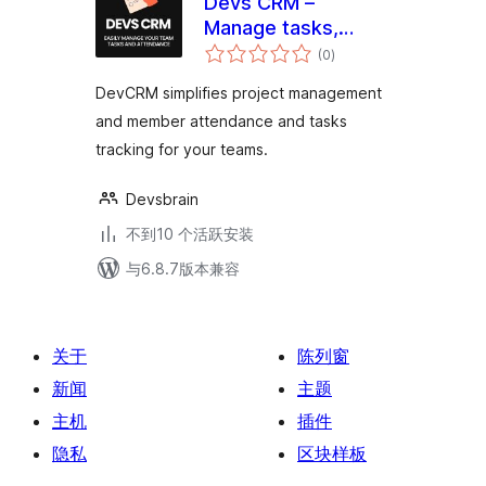
Devs CRM –
Manage tasks,
总
attendance and
(0
)
评
级
teams all together
DevCRM simplifies project management
and member attendance and tasks
tracking for your teams.
Devsbrain
不到10 个活跃安装
与6.8.7版本兼容
关于
陈列窗
新闻
主题
主机
插件
隐私
区块样板