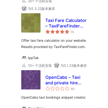
20+ 个活跃安装
与5.3.22版本兼容
Taxi Fare Calculator
– TaxiFareFinder
总
for WordPress
(1
)
评
级
Offer taxi fare calculator on your website.
Results provided by TaxiFareFinder.com.
IppTak
10+ 个活跃安装
与5.1.23版本兼容
OpenCabs – Taxi
and private hire
总
bookings
(0
)
评
级
OpenCabs taxi bookings snippet creator.