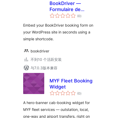
BookDriver —
Formulaire de
总
réservation
(0
)
评
级
Embed your BookDriver booking form on
your WordPress site in seconds using a
simple shortcode.
bookdriver
不到10 个活跃安装
与7.0.3版本兼容
MYF Fleet Booking
Widget
总
(0
)
评
级
A hero-banner cab-booking widget for
MYF fleet services — outstation, local,
one-way and airport transfers, right on