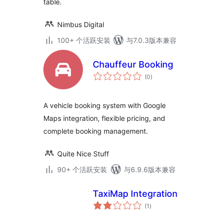
table.
Nimbus Digital
100+ 个活跃安装
与7.0.3版本兼容
Chauffeur Booking
总
(0
)
评
级
A vehicle booking system with Google
Maps integration, flexible pricing, and
complete booking management.
Quite Nice Stuff
90+ 个活跃安装
与6.9.6版本兼容
TaxiMap Integration
总
(1
)
评
级