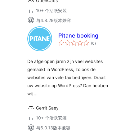
OpenCabs
10+ 个活跃安装
与4.8.29版本兼容
Pitane booking
总
(0
)
评
级
De afgelopen jaren zijn veel websites
gemaakt in WordPress, zo ook de
websites van vele taxibedrijven. Draait
uw website op WordPress? Dan hebben
wij …
Gerrit Saey
10+ 个活跃安装
与6.0.13版本兼容