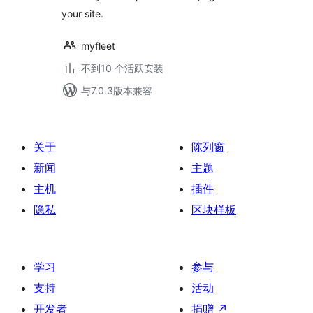
your site.
myfleet
不到10 个活跃安装
与7.0.3版本兼容
关于
陈列窗
新闻
主题
主机
插件
隐私
区块样板
学习
参与
支持
活动
开发者
捐赠
↗