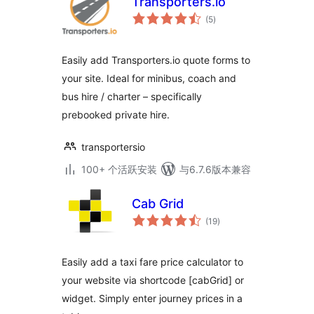
Transporters.io
总
(5
)
评
级
Easily add Transporters.io quote forms to
your site. Ideal for minibus, coach and
bus hire / charter – specifically
prebooked private hire.
transportersio
100+ 个活跃安装
与6.7.6版本兼容
Cab Grid
总
(19
)
评
级
Easily add a taxi fare price calculator to
your website via shortcode [cabGrid] or
widget. Simply enter journey prices in a