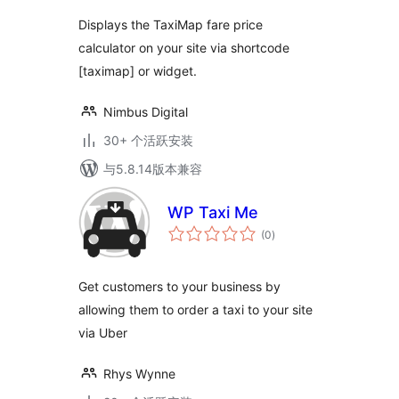
Displays the TaxiMap fare price
calculator on your site via shortcode
[taximap] or widget.
Nimbus Digital
30+ 个活跃安装
与5.8.14版本兼容
WP Taxi Me
总
(0
)
评
级
Get customers to your business by
allowing them to order a taxi to your site
via Uber
Rhys Wynne