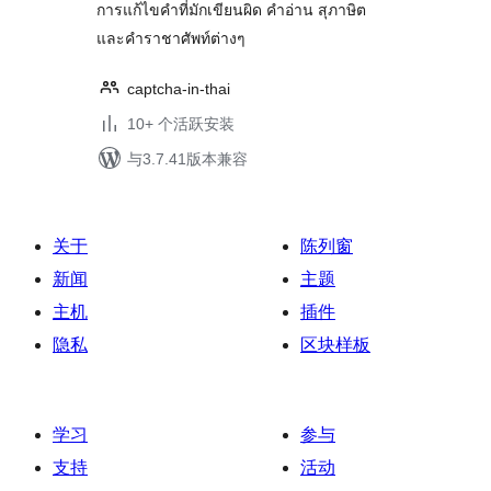
การแก้ไขคำที่มักเขียนผิด คำอ่าน สุภาษิต
และคำราชาศัพท์ต่างๆ
captcha-in-thai
10+ 个活跃安装
与3.7.41版本兼容
关于
陈列窗
新闻
主题
主机
插件
隐私
区块样板
学习
参与
支持
活动