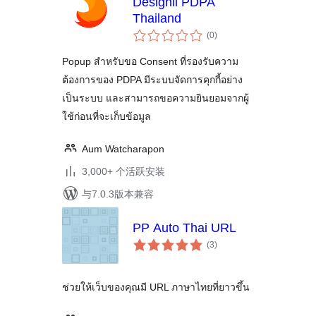
Designil PDPA
Thailand
总
(0
)
评
级
Popup สำหรับขอ Consent ที่รองรับความ
ต้องการของ PDPA มีระบบจัดการคุกกี้อย่าง
เป็นระบบ และสามารถขอความยินยอมจากผู้
ใช้ก่อนที่จะเก็บข้อมูล
Aum Watcharapon
3,000+ 个活跃安装
与7.0.3版本兼容
PP Auto Thai URL
总
(3
)
评
级
ช่วยให้เว็บของคุณมี URL ภาษาไทยที่ยาวขึ้น