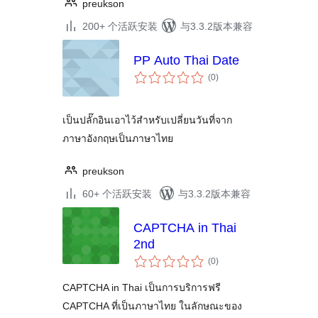
preukson
200+ 个活跃安装
与3.3.2版本兼容
PP Auto Thai Date
总
(0
)
评
级
เป็นปลั๊กอินเอาไว้สำหรับเปลี่ยนวันที่จาก
ภาษาอังกฤษเป็นภาษาไทย
preukson
60+ 个活跃安装
与3.3.2版本兼容
CAPTCHA in Thai
2nd
总
(0
)
评
级
CAPTCHA in Thai เป็นการบริการฟรี
CAPTCHA ที่เป็นภาษาไทย ในลักษณะของ