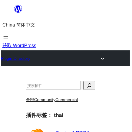
跳
至
China 简体中文
内
容
获取 WordPress
Plugin Directory
搜
索
全部
Community
Commercial
插件标签：
thai