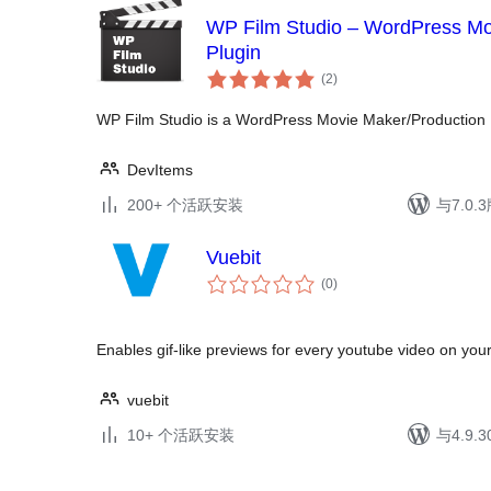
WP Film Studio – WordPress Mo
Plugin
总
(2
)
评
级
WP Film Studio is a WordPress Movie Maker/Production 
DevItems
200+ 个活跃安装
与7.0
Vuebit
总
(0
)
评
级
Enables gif-like previews for every youtube video on your 
vuebit
10+ 个活跃安装
与4.9