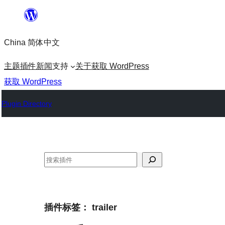
跳
至
China 简体中文
内
容
主题
插件
新闻
支持
关于
获取 WordPress
获取 WordPress
Plugin Directory
搜
索
插件标签：
trailer