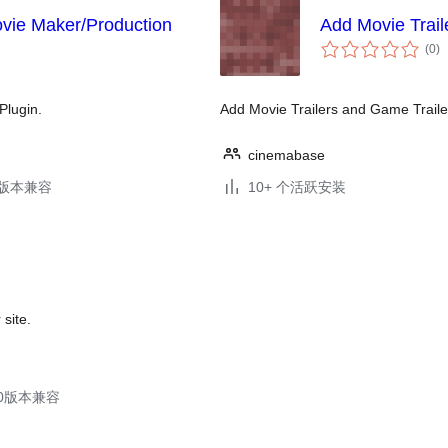
vie Maker/Production
Add Movie Trail
总
(0
)
评
级
Plugin.
Add Movie Trailers and Game Trailer
cinemabase
.3版本兼容
10+ 个活跃安装
site.
.30版本兼容