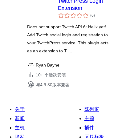
TwitchPress Login
Extension
总
(0
)
评
级
Does not support Twitch API 6: Helix yet!
Add Twitch social login and registration to
your TwitchPress service. This plugin acts
as an extension to T …
Ryan Bayne
10+ 个活跃安装
与4.9.30版本兼容
关于
陈列窗
新闻
主题
主机
插件
隐私
区块样板