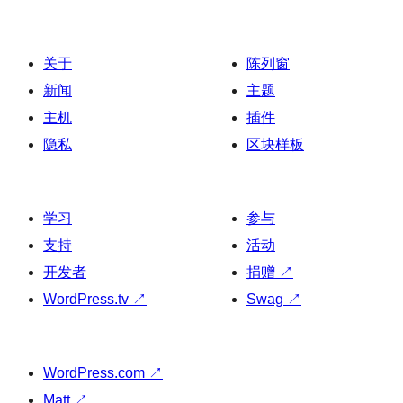
关于
陈列窗
新闻
主题
主机
插件
隐私
区块样板
学习
参与
支持
活动
开发者
捐赠
↗
WordPress.tv
↗
Swag
↗
WordPress.com
↗
Matt
↗