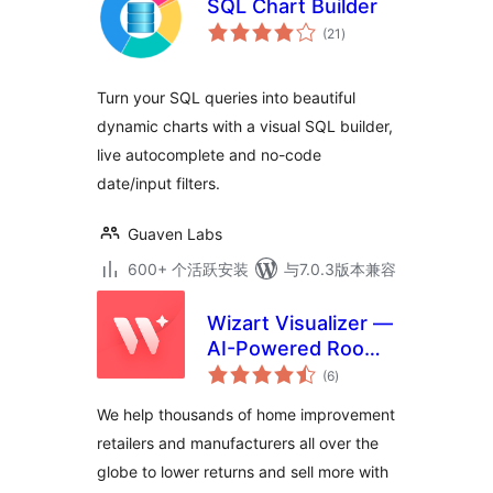
SQL Chart Builder
总
(21
)
评
级
Turn your SQL queries into beautiful
dynamic charts with a visual SQL builder,
live autocomplete and no-code
date/input filters.
Guaven Labs
600+ 个活跃安装
与7.0.3版本兼容
Wizart Visualizer —
AI-Powered Room
总
Visualization
(6
)
评
级
We help thousands of home improvement
retailers and manufacturers all over the
globe to lower returns and sell more with