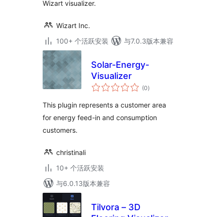
Wizart visualizer.
Wizart Inc.
100+ 个活跃安装
与7.0.3版本兼容
Solar-Energy-
Visualizer
总
(0
)
评
级
This plugin represents a customer area
for energy feed-in and consumption
customers.
christinali
10+ 个活跃安装
与6.0.13版本兼容
Tilvora – 3D