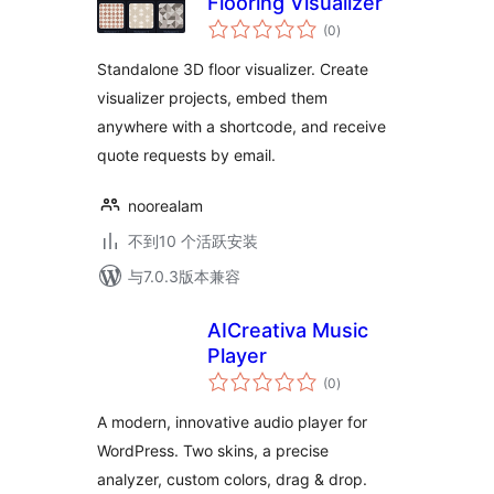
Flooring Visualizer
总
(0
)
评
级
Standalone 3D floor visualizer. Create
visualizer projects, embed them
anywhere with a shortcode, and receive
quote requests by email.
noorealam
不到10 个活跃安装
与7.0.3版本兼容
AICreativa Music
Player
总
(0
)
评
级
A modern, innovative audio player for
WordPress. Two skins, a precise
analyzer, custom colors, drag & drop.