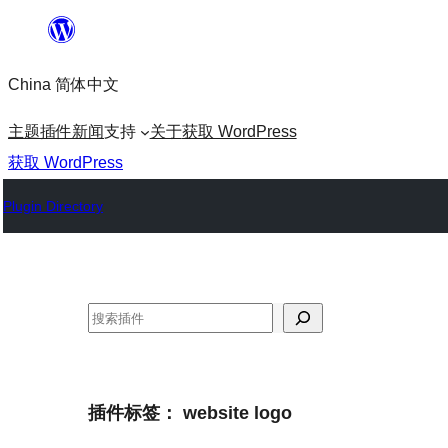
跳
至
China 简体中文
内
容
主题
插件
新闻
支持
关于
获取 WordPress
获取 WordPress
Plugin Directory
搜
索
插件标签：
website logo