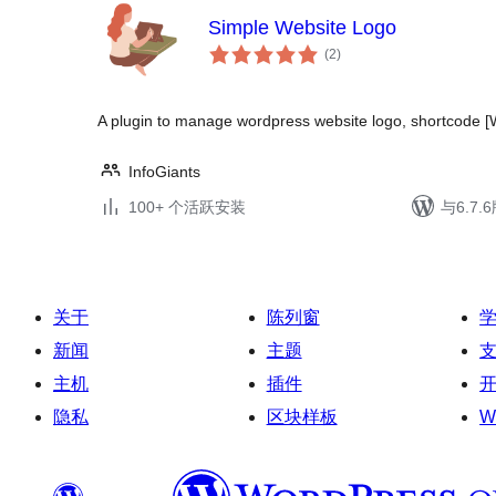
Simple Website Logo
总
(2
)
评
级
A plugin to manage wordpress website logo, shortcod
InfoGiants
100+ 个活跃安装
与6.7
关于
陈列窗
新闻
主题
主机
插件
隐私
区块样板
W