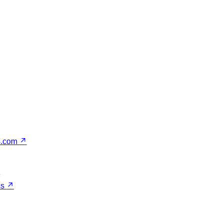
s.com
↗
↗
ss
↗