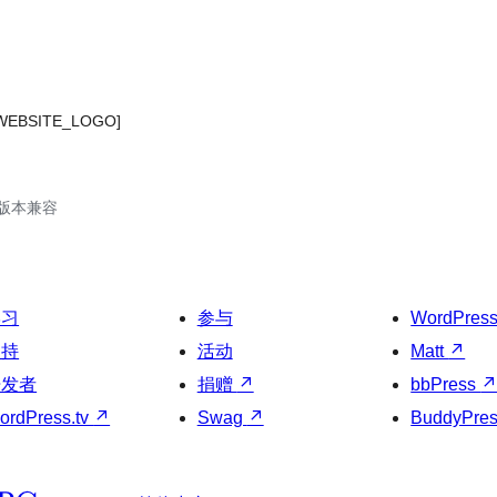
e [WEBSITE_LOGO]
.6版本兼容
学习
参与
WordPres
支持
活动
Matt
↗
开发者
捐赠
↗
bbPress
ordPress.tv
↗
Swag
↗
BuddyPre