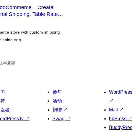
WooCommerce – Create
nal Shipping, Table Rate
rce store with custom shipping
hipping or q …
.3版本兼容
学习
参与
WordPres
支持
活动
↗
开发者
捐赠
↗
Matt
↗
ordPress.tv
↗
Swag
↗
bbPress
BuddyPre