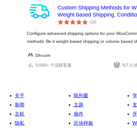
Custom Shipping Methods for 
Weight based Shipping, Conditio
总
Shipping and much more
(18
)
评
级
Configure advanced shipping options for your WooComme
methods. Be it weight based shipping or volume based s
Dhruvin
3,000+ 个活跃安装
与7.0
关于
陈列窗
新闻
主题
主机
插件
隐私
区块样板
W