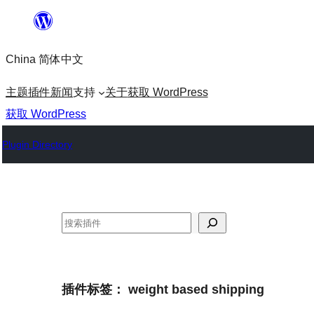
跳
至
China 简体中文
内
容
主题
插件
新闻
支持
关于
获取 WordPress
获取 WordPress
Plugin Directory
搜
索
插件标签：
weight based shipping