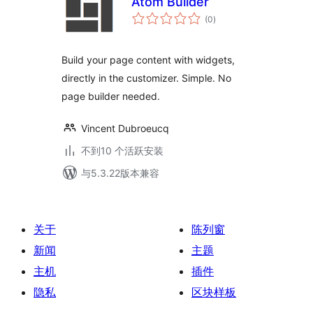
Atom Builder
总
(0
)
评
级
Build your page content with widgets,
directly in the customizer. Simple. No
page builder needed.
Vincent Dubroeucq
不到10 个活跃安装
与5.3.22版本兼容
关于
陈列窗
新闻
主题
主机
插件
隐私
区块样板