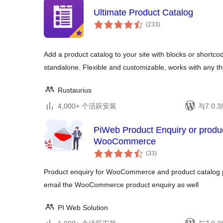
Ultimate Product Catalog
总
(233
)
评
级
Add a product catalog to your site with blocks or shor
standalone. Flexible and customizable, works with any t
Rustaurius
4,000+ 个活跃安装
与7.0
PiWeb Product Enquiry or produc
WooCommerce
总
(33
)
评
级
Product enquiry for WooCommerce and product catalog p
email the WooCommerce product enquiry as well
PI Web Solution