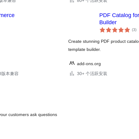
.3版本兼容
80+ 个活跃安装
mmerce
PDF Catalog f
Builder
总
(3
)
评
级
Create stunning PDF product catalog
template builder.
add-ons.org
.18版本兼容
30+ 个活跃安装
 your customers ask questions