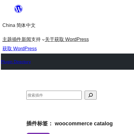
跳
至
China 简体中文
内
容
主题
插件
新闻
支持
关于
获取 WordPress
获取 WordPress
Plugin Directory
搜
索
插件标签：
woocommerce catalog