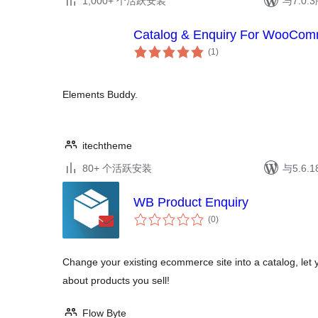
1,000+ 个活跃安装
与7.0
Catalog & Enquiry For WooCo
总
(1
)
评
级
Elements Buddy.
itechtheme
80+ 个活跃安装
与5.6
WB Product Enquiry
总
(0
)
评
级
Change your existing ecommerce site into a catalog, let
about products you sell!
Flow Byte