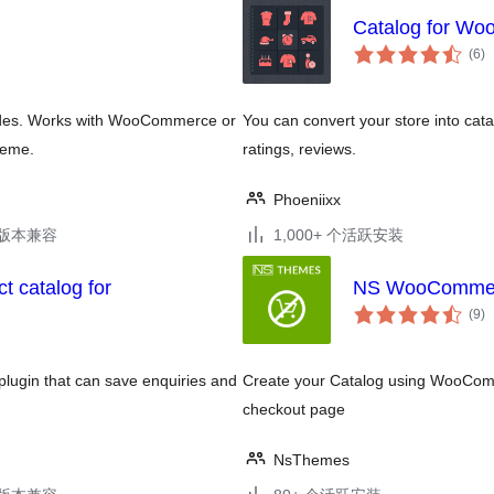
Catalog for W
总
(6
)
评
级
tcodes. Works with WooCommerce or
You can convert your store into cata
heme.
ratings, reviews.
Phoeniixx
.3版本兼容
1,000+ 个活跃安装
t catalog for
NS WooCommer
总
(9
)
评
级
lugin that can save enquiries and
Create your Catalog using WooComme
checkout page
NsThemes