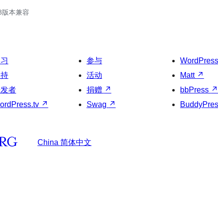
.18版本兼容
学习
参与
WordPres
支持
活动
Matt
↗
开发者
捐赠
↗
bbPress
ordPress.tv
↗
Swag
↗
BuddyPre
China 简体中文