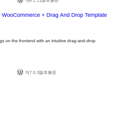
与6.1.11版本兼容
or WooCommerce + Drag And Drop Template
s on the frontend with an intuitive drag-and-drop
与7.0.3版本兼容