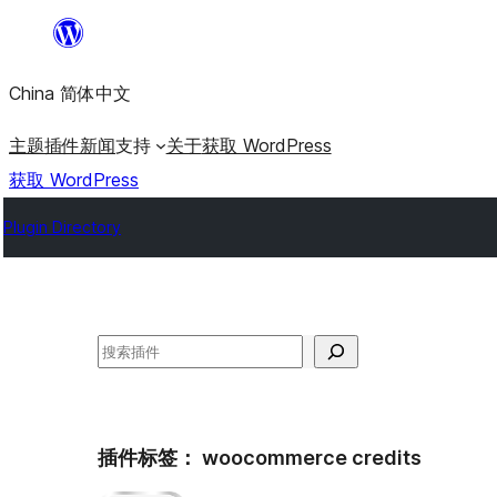
跳
至
China 简体中文
内
容
主题
插件
新闻
支持
关于
获取 WordPress
获取 WordPress
Plugin Directory
搜
索
插件标签：
woocommerce credits