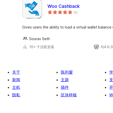
Woo Cashback
总
(1
)
评
级
Gives users the ability to load a virtual wallet bala
Sourav Seth
10+ 个活跃安装
与4.6
关于
陈列窗
新闻
主题
主机
插件
隐私
区块样板
W