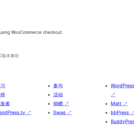
nce using WooCommerce checkout.
.30版本兼容
学习
参与
WordPres
支持
活动
↗
开发者
捐赠
↗
Matt
↗
ordPress.tv
↗
Swag
↗
bbPress
BuddyPre