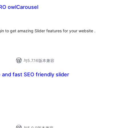
PRO owlCarousel
gin to get amazing Slider features for your website .
与5.7.16版本兼容
 and fast SEO friendly slider
.
与5.0.0版本兼容