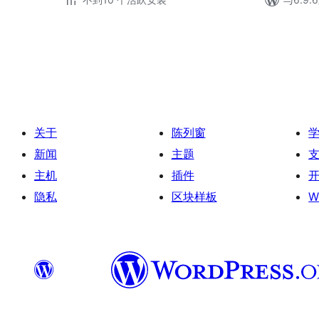
文
章
分
页
关于
陈列窗
新闻
主题
主机
插件
隐私
区块样板
W