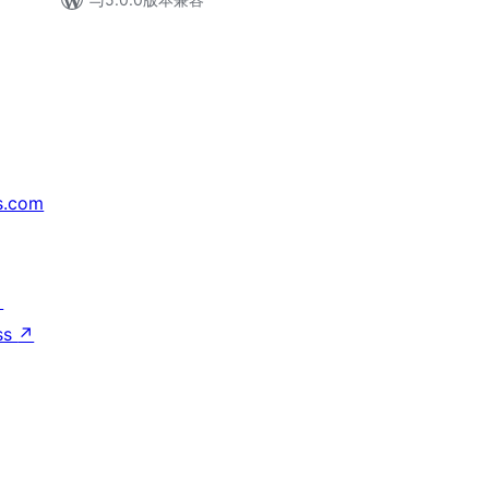
s.com
↗
ss
↗