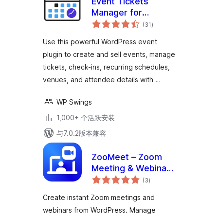
Event Tickets
Manager for
总
WooCommerce
(31
)
评
级
Use this powerful WordPress event
plugin to create and sell events, manage
tickets, check-ins, recurring schedules,
venues, and attendee details with …
WP Swings
1,000+ 个活跃安装
与7.0.2版本兼容
ZooMeet – Zoom
Meeting & Webinar
总
Integration |
(3
)
评
级
Dedicated Zoom
Create instant Zoom meetings and
Video Conference
webinars from WordPress. Manage
Solution for