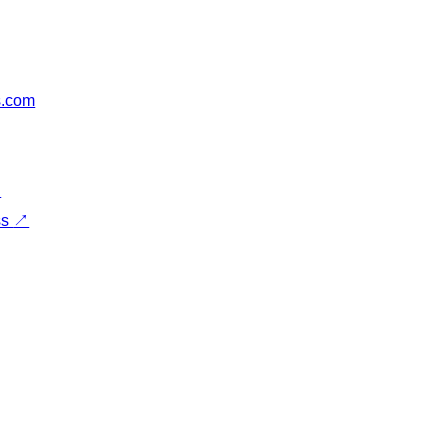
s.com
↗
ss
↗