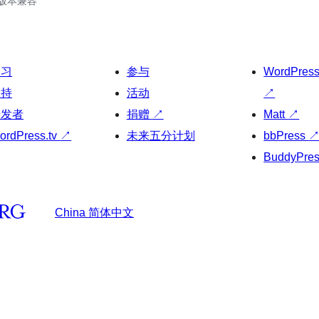
.5版本兼容
学习
参与
WordPres
支持
活动
↗
开发者
捐赠
↗
Matt
↗
ordPress.tv
↗
未来五分计划
bbPress
BuddyPre
China 简体中文