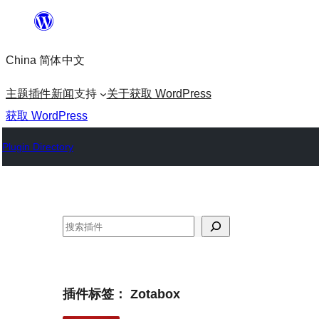
跳
至
China 简体中文
内
容
主题
插件
新闻
支持
关于
获取 WordPress
获取 WordPress
Plugin Directory
搜
索
插件标签：
Zotabox