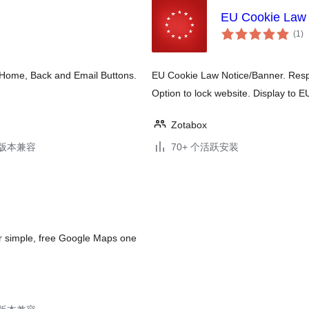
EU Cookie Law 
总
(1
)
评
级
, Home, Back and Email Buttons.
EU Cookie Law Notice/Banner. Respo
Option to lock website. Display to EU
Zotabox
.5版本兼容
70+ 个活跃安装
ur simple, free Google Maps one