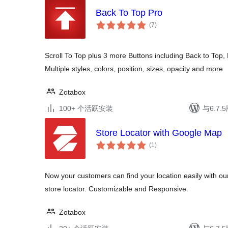
Back To Top Pro
总
(7
)
评
级
Scroll To Top plus 3 more Buttons including Back to Top
Multiple styles, colors, position, sizes, opacity and more
Zotabox
100+ 个活跃安装
与6.7
Store Locator with Google Map
总
(1
)
评
级
Now your customers can find your location easily with o
store locator. Customizable and Responsive.
Zotabox