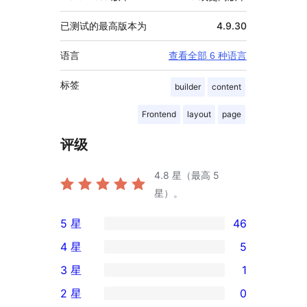
已测试的最高版本为
4.9.30
语言
查看全部 6 种语言
标签
builder
content
Frontend
layout
page
评级
4.8
星（最高 5
星）。
5 星
46
46
4 星
5
条
5
3 星
1
5
条
1
2 星
0
星
4
条
0