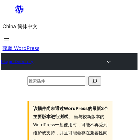
跳
至
China 简体中文
内
容
获取 WordPress
Plugin Directory
搜
索
插
件
该插件尚未通过WordPress的最新3个
主要版本进行测试
。 当与较新版本的
WordPress一起使用时，可能不再受到
维护或支持，并且可能会存在兼容性问