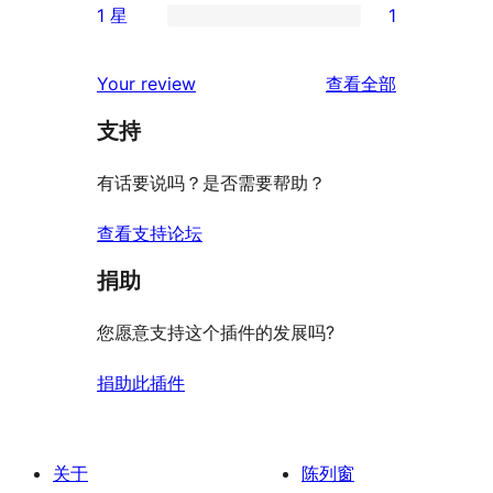
评
1 星
1
星
3
条
1
价
评
星
2
条
评
价
Your review
查看全部
评
星
1
论
价
评
支持
星
价
评
有话要说吗？是否需要帮助？
价
查看支持论坛
捐助
您愿意支持这个插件的发展吗?
捐助此插件
关于
陈列窗