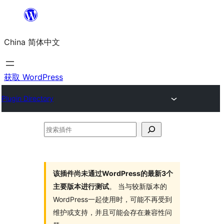
跳
至
China 简体中文
内
容
获取 WordPress
Plugin Directory
搜
索
插
件
该插件尚未通过WordPress的最新3个
主要版本进行测试
。 当与较新版本的
WordPress一起使用时，可能不再受到
维护或支持，并且可能会存在兼容性问