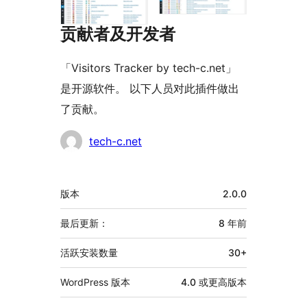
贡献者及开发者
「Visitors Tracker by tech-c.net」
是开源软件。 以下人员对此插件做出
了贡献。
贡
tech-c.net
献
者
额
版本
2.0.0
外
信
最后更新：
8 年
前
息
活跃安装数量
30+
WordPress 版本
4.0 或更高版本