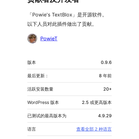
「Powie's TextBlox」是开源软件。
以下人员对此插件做出了贡献。
贡
PowieT
献
者
额
版本
0.9.6
外
信
最后更新：
8 年
前
息
活跃安装数量
20+
WordPress 版本
2.5 或更高版本
已测试的最高版本为
4.9.29
语言
查看全部 2 种语言