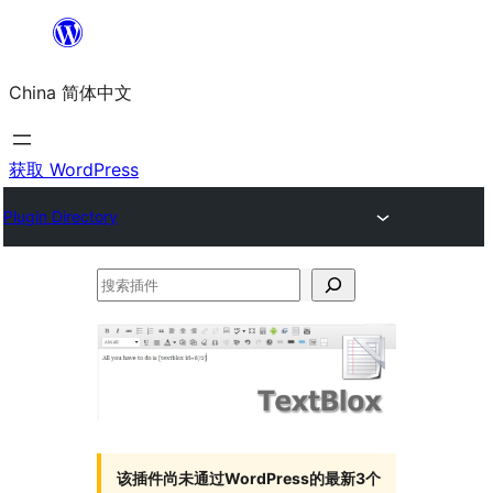
跳
至
China 简体中文
内
容
获取 WordPress
Plugin Directory
搜
索
插
件
该插件尚未通过WordPress的最新3个