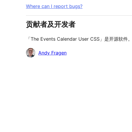
Where can I report bugs?
贡献者及开发者
「The Events Calendar User CSS」是
贡
Andy Fragen
献
者