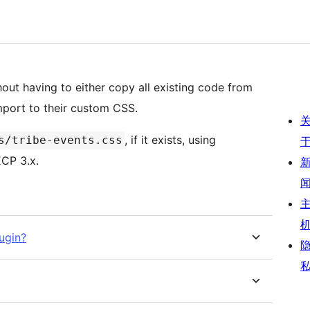
out having to either copy all existing code from
port to their custom CSS.
, if it exists, using
s/tribe-events.css
CP 3.x.
ugin?