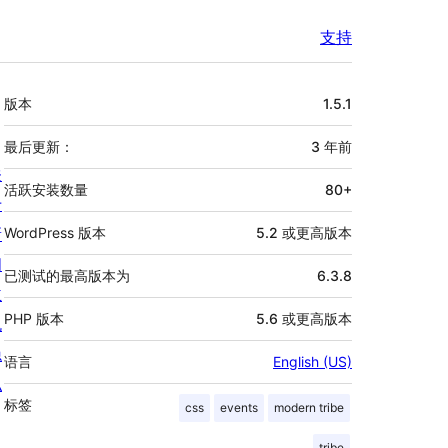
支持
额
版本
1.5.1
外
信
最后更新：
3 年
前
关
息
活跃安装数量
80+
于
新
WordPress 版本
5.2 或更高版本
闻
已测试的最高版本为
6.3.8
主
PHP 版本
5.6 或更高版本
机
隐
语言
English (US)
私
标签
css
events
modern tribe
tribe