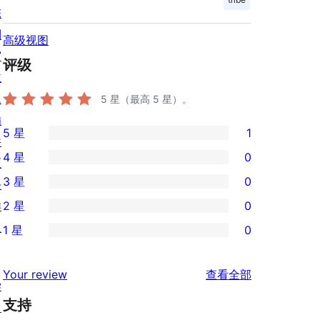
陈
列
高级视图
窗
评级
主
题
5
星（最高 5 星）。
插
5 星
1
件
1
4 星
0
区
条
0
3 星
0
块
5
条
0
样
2 星
0
星
4
条
0
板
评
1 星
0
星
3
条
0
价
评
星
2
条
评
价
Your review
查看全部
评
星
1
学
论
价
评
支持
星
习