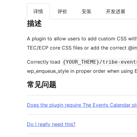
详情
评价
安装
开发进展
描述
A plugin to allow users to add custom CSS with
TEC/ECP core CSS files or add the correct @im
Correctly load
{YOUR_THEME}/tribe-event
wp_enqueue_style in proper order when using E
常见问题
Does the plugin require The Events Calendar pl
Do I really need this?