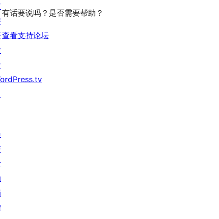
价
评
支
有话要说吗？是否需要帮助？
价
持
开
查看支持论坛
发
者
ordPress.tv
↗
参
与
活
动
捐
赠