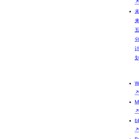
W
M
b