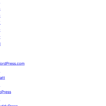
↗
未
来
五
分
计
划
ordPress.com
↗
att
↗
bPress
↗