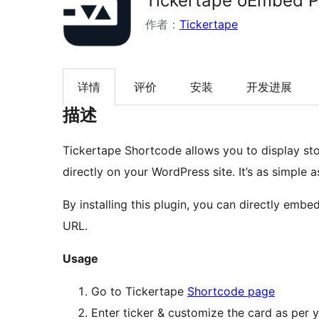
Tickertape oEmbed P
作者：
Tickertape
详情
评价
安装
开发进展
描述
Tickertape Shortcode allows you to display sto
directly on your WordPress site. It’s as simple
By installing this plugin, you can directly em
URL.
Usage
Go to Tickertape
Shortcode page
Enter ticker & customize the card as per 