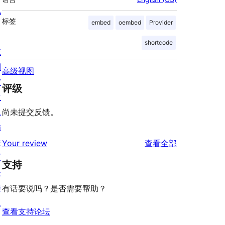
私
标签
embed
oembed
Provider
shortcode
陈
列
高级视图
窗
评级
主
题
尚未提交反馈。
插
件
评
Your review
查看全部
区
论
支持
块
样
有话要说吗？是否需要帮助？
板
查看支持论坛