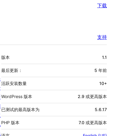
下载
支持
额
版本
1.1
外
信
最后更新：
5 年
前
关
息
活跃安装数量
10+
于
新
WordPress 版本
2.9 或更高版本
闻
已测试的最高版本为
5.6.17
主
PHP 版本
7.0 或更高版本
机
隐
语言
English (US)