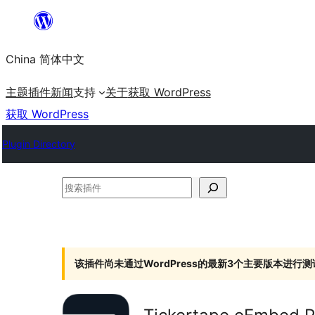
跳
至
China 简体中文
内
容
主题
插件
新闻
支持
关于
获取 WordPress
获取 WordPress
Plugin Directory
搜
索
插
件
该插件尚未通过WordPress的最新3个主要版本进行测