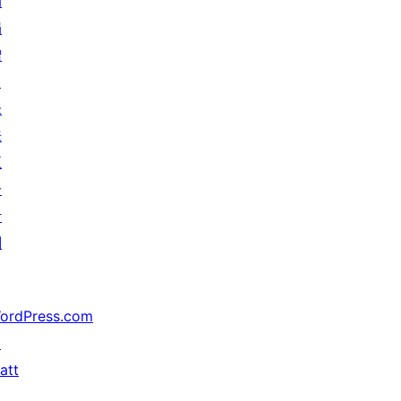
动
捐
赠
↗
未
来
五
分
计
划
ordPress.com
↗
att
↗