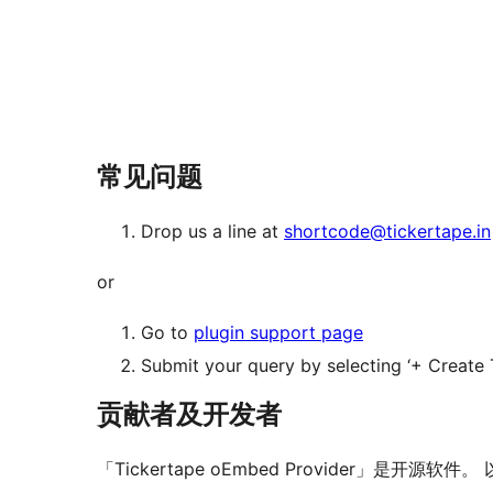
常见问题
Drop us a line at
shortcode@tickertape.in
or
Go to
plugin support page
Submit your query by selecting ‘+ Create 
贡献者及开发者
「Tickertape oEmbed Provider」是开