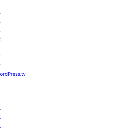
学
习
支
持
开
发
者
ordPress.tv
↗
参
与
活