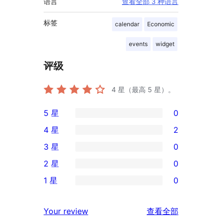
语言
查看全部 3 种语言
标签
calendar
Economic
events
widget
评级
4
星（最高 5 星）。
5 星
0
0
4 星
2
条
2
3 星
0
5
条
0
2 星
0
星
4
条
0
评
1 星
0
星
3
条
0
价
评
星
2
条
评
价
Your review
查看全部
评
星
1