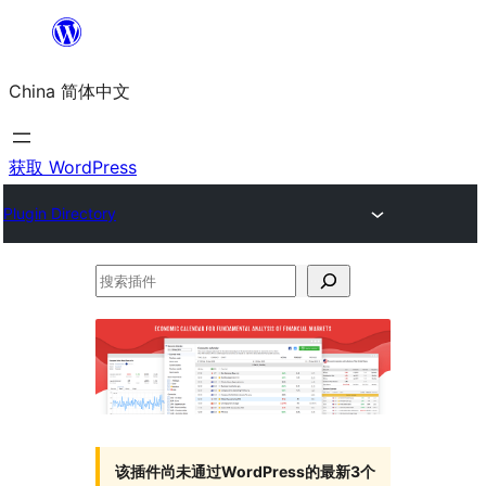
跳
至
China 简体中文
内
容
获取 WordPress
Plugin Directory
搜
索
插
件
该插件尚未通过WordPress的最新3个