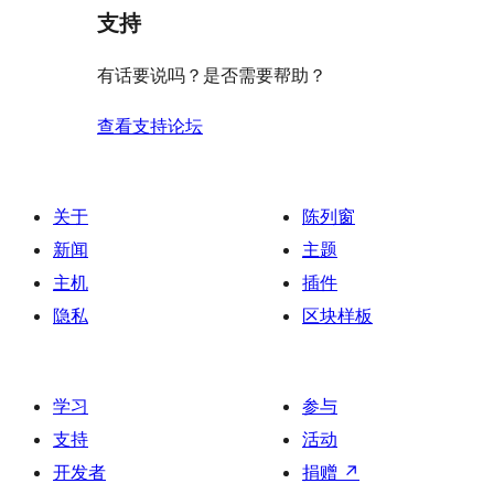
论
价
评
支持
星
价
评
有话要说吗？是否需要帮助？
价
查看支持论坛
关于
陈列窗
新闻
主题
主机
插件
隐私
区块样板
学习
参与
支持
活动
开发者
捐赠
↗