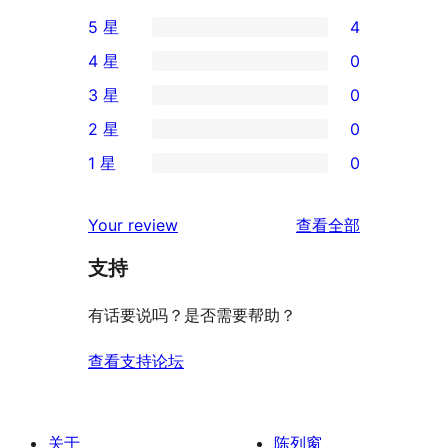
5 星
4
4
4 星
0
条
0
3 星
0
5
条
0
2 星
0
星
4
条
0
评
1 星
0
星
3
条
0
价
评
星
2
条
评
价
Your review
查看全部
评
星
1
论
价
评
支持
星
价
评
有话要说吗？是否需要帮助？
价
查看支持论坛
关于
陈列窗