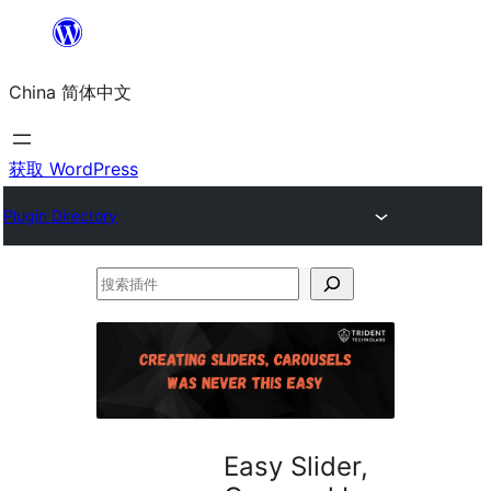
跳
至
China 简体中文
内
容
获取 WordPress
Plugin Directory
搜
索
插
件
Easy Slider,