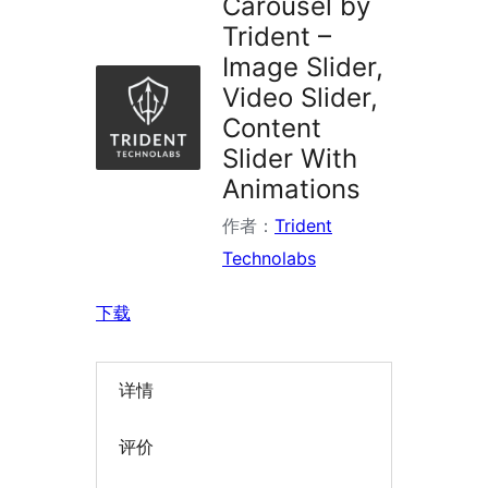
Carousel by
Trident –
Image Slider,
Video Slider,
Content
Slider With
Animations
作者：
Trident
Technolabs
下载
详情
评价