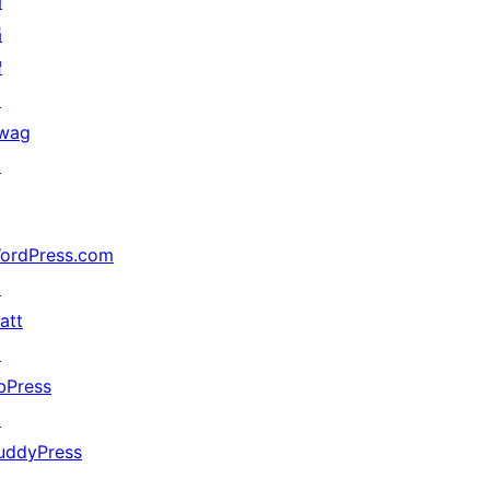
动
捐
赠
↗
wag
↗
ordPress.com
↗
att
↗
bPress
↗
uddyPress
↗