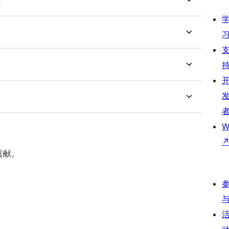
?
W
贡献。