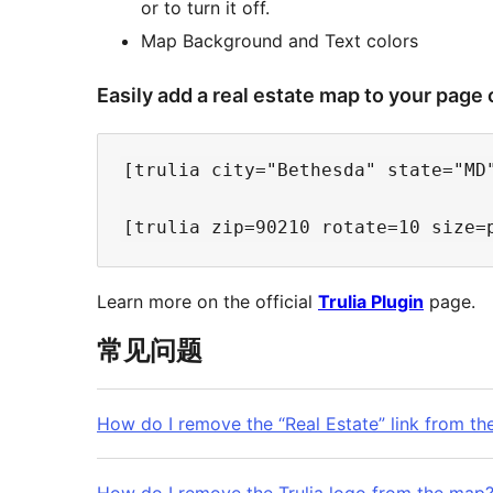
or to turn it off.
Map Background and Text colors
Easily add a real estate map to your page 
[trulia city="Bethesda" state="MD"
Learn more on the official
Trulia Plugin
page.
常见问题
How do I remove the “Real Estate” link from t