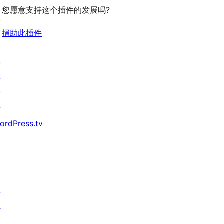
您愿意支持这个插件的发展吗?
学
捐助此插件
习
支
持
开
发
者
ordPress.tv
↗
参
与
活