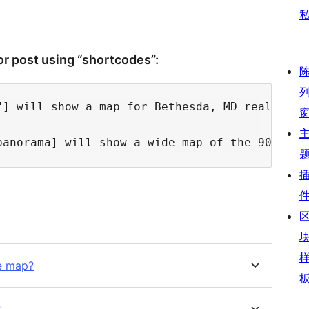
or post using “shortcodes”:
] will show a map for Bethesda, MD real estat
he map?