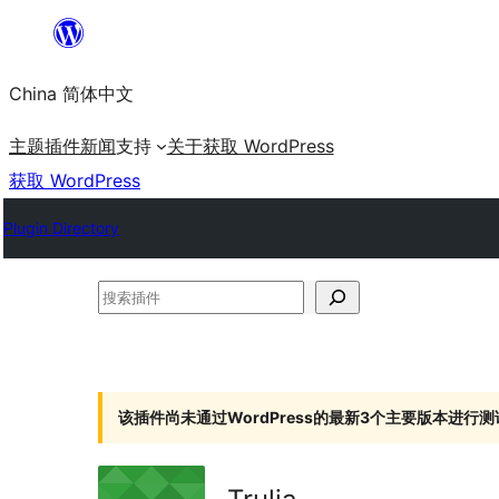
跳
至
China 简体中文
内
容
主题
插件
新闻
支持
关于
获取 WordPress
获取 WordPress
Plugin Directory
搜
索
插
件
该插件尚未通过WordPress的最新3个主要版本进行测