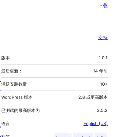
下载
支持
额
版本
1.0.1
外
信
最后更新：
14 年
前
关
息
活跃安装数量
10+
于
新
WordPress 版本
2.8 或更高版本
闻
已测试的最高版本为
3.5.2
主
语言
English (US)
机
隐
标签