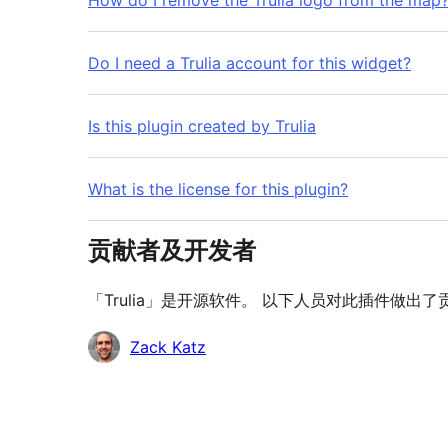
How do I remove the Trulia logo from the map
Do I need a Trulia account for this widget?
Is this plugin created by Trulia
What is the license for this plugin?
贡献者及开发者
「Trulia」是开源软件。 以下人员对此插件做出了
贡
Zack Katz
献
者