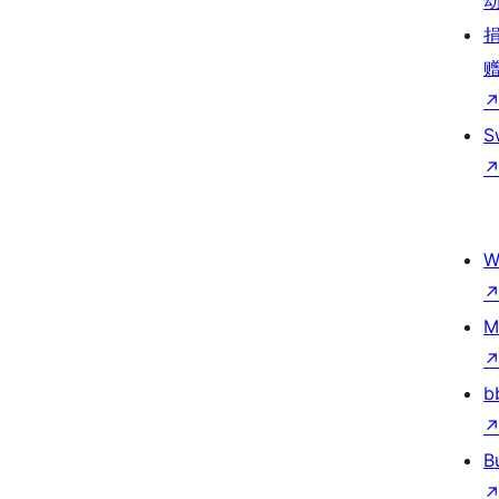
S
W
M
b
B