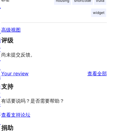
housing
shortcode
trulia
私
widget
高级视图
陈
评级
列
e.

窗
尚未提交反馈。
主
题
评
Your review
查看全部
插
论
件
支持
区
有话要说吗？是否需要帮助？
块
样
查看支持论坛
板
捐助