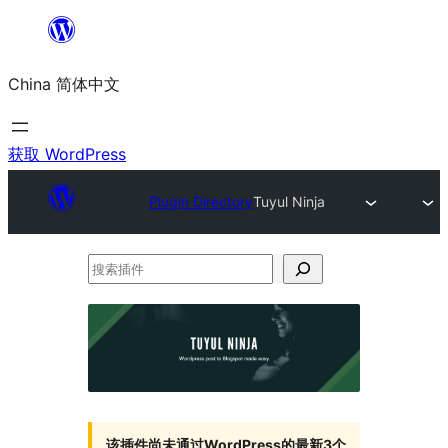
跳
至
China 简体中文
内
容
获取 WordPress
Plugin Directory
Tuyul Ninja
搜
索
插
件
该插件尚未通过WordPress的最新3个