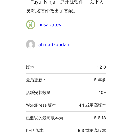
「Tuyul Ninja」是开源软件。 以下人
员对此插件做出了贡献。
贡
nusagates
献
者
ahmad-budairi
额
版本
1.2.0
外
信
最后更新：
5 年
前
息
活跃安装数量
10+
WordPress 版本
4.1 或更高版本
已测试的最高版本为
5.6.18
PHP 版本
5.3 或更高版本