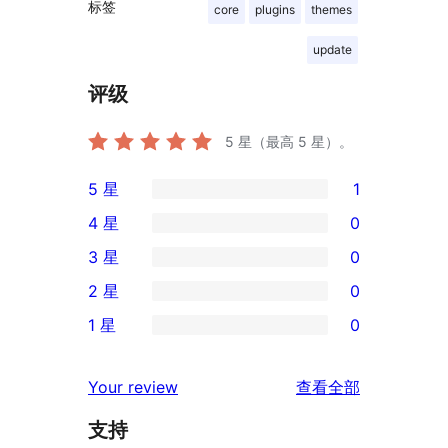
标签
core
plugins
themes
update
评级
5
星（最高 5 星）。
5 星
1
1
4 星
0
条
0
3 星
0
5
条
0
2 星
0
星
4
条
0
评
1 星
0
星
3
条
0
价
评
星
2
条
评
价
Your review
查看全部
评
星
1
论
价
评
支持
星