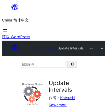
跳
至
China 简体中文
内
容
获取 WordPress
Plugin Directory
Update Intervals
搜
索
插
Update
件
Intervals
作者：
Katsushi
Kawamori