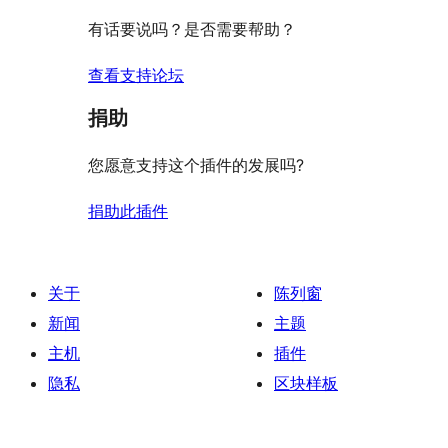
价
评
有话要说吗？是否需要帮助？
价
查看支持论坛
捐助
您愿意支持这个插件的发展吗?
捐助此插件
关于
陈列窗
新闻
主题
主机
插件
隐私
区块样板