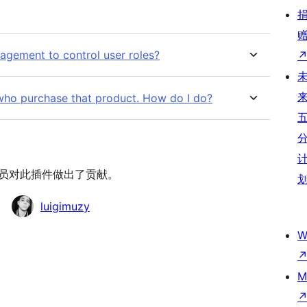
agement to control user roles?
 who purchase that product. How do I do?
以下人员对此插件做出了贡献。
luigimuzy
W
M