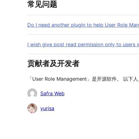
常见问题
Do I need another plugin to help User Role Man
I wish give post read permission only to users
贡献者及开发者
「User Role Management」是开源软件。 
贡
Safra Web
献
yurisa
者