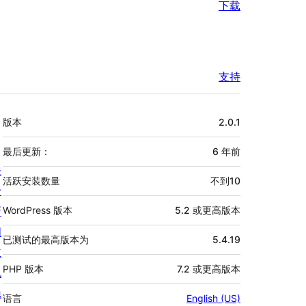
下载
支持
额
版本
2.0.1
外
信
最后更新：
6 年
前
关
息
活跃安装数量
不到10
于
新
WordPress 版本
5.2 或更高版本
闻
已测试的最高版本为
5.4.19
主
PHP 版本
7.2 或更高版本
机
隐
语言
English (US)