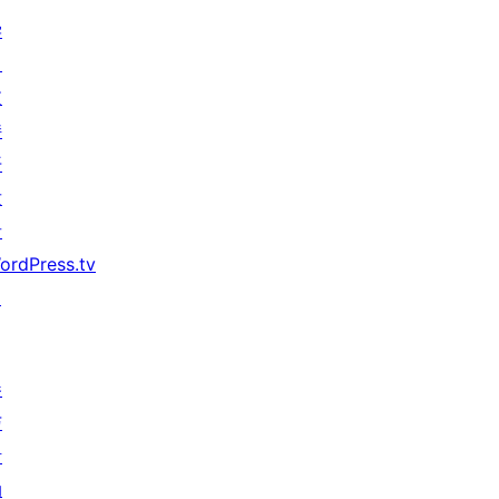
学
习
支
持
开
发
者
ordPress.tv
↗
参
与
活
动