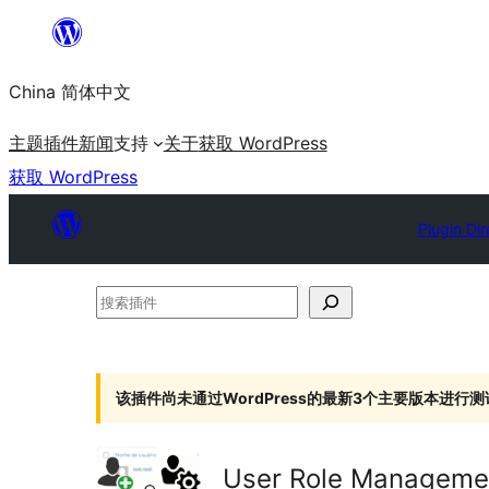
跳
至
China 简体中文
内
容
主题
插件
新闻
支持
关于
获取 WordPress
获取 WordPress
Plugin Dir
搜
索
插
件
该插件尚未通过WordPress的最新3个主要版本进行测
User Role Manageme