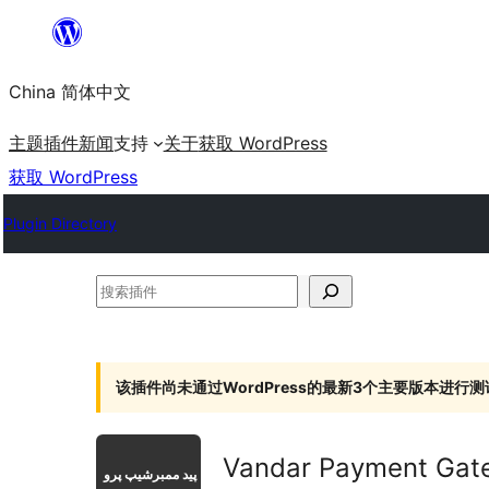
跳
至
China 简体中文
内
容
主题
插件
新闻
支持
关于
获取 WordPress
获取 WordPress
Plugin Directory
搜
索
插
件
该插件尚未通过WordPress的最新3个主要版本进行测
Vandar Payment Gate