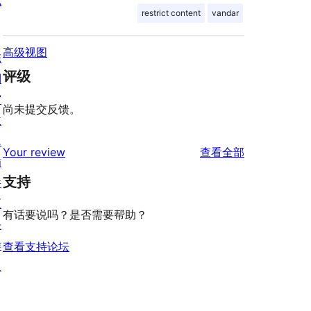
私
restrict content
vandar
高级视图
陈
评级
列
窗
尚未提交反馈。
主
题
评
Your review
查看全部
插
论
支持
件
区
有话要说吗？是否需要帮助？
块
样
查看支持论坛
板