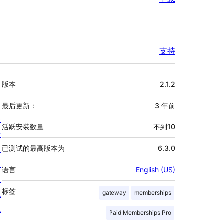
支持
额
版本
2.1.2
外
信
最后更新：
3 年
前
关
息
活跃安装数量
不到10
于
新
已测试的最高版本为
6.3.0
闻
语言
English (US)
主
标签
机
gateway
memberships
隐
Paid Memberships Pro