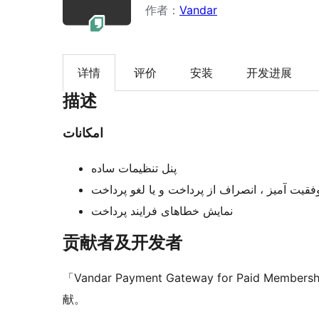
作者：
Vandar
详情
评价
安装
开发进展
描述
امکانات
پنل تنظیمات ساده
فقیت آمیز ، انصراف از پرداخت و یا لغو پرداخت
نمایش خطاهای فرایند پرداخت
贡献者及开发者
「Vandar Payment Gateway for Paid 
献。