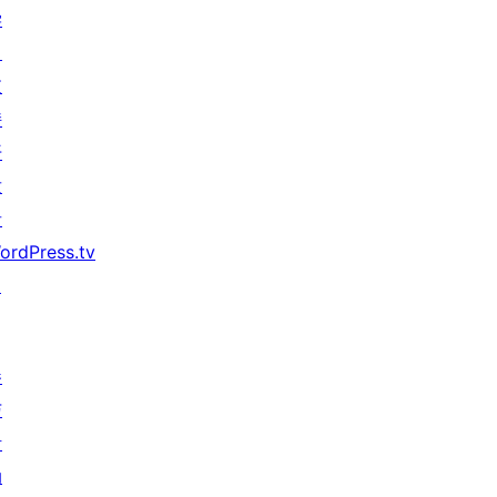
学
习
支
持
开
发
者
ordPress.tv
↗
参
与
活
动