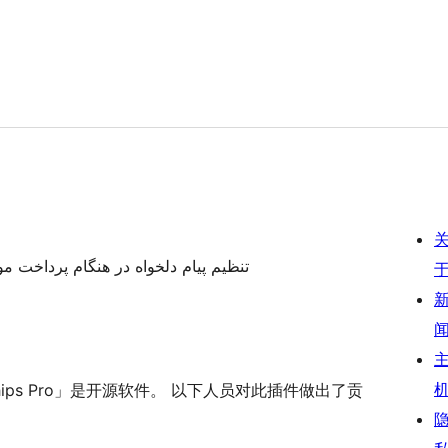
تنظیم پیام دلخواه در هنگام پرداخت مو
Memberships Pro」是开源软件。 以下人员对此插件做出了贡