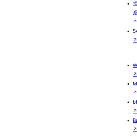
S
W
M
b
B