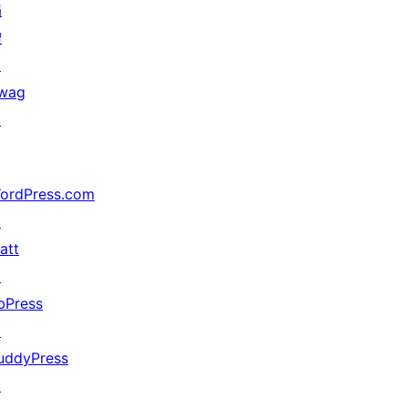
捐
赠
↗
wag
↗
ordPress.com
↗
att
↗
bPress
↗
uddyPress
↗