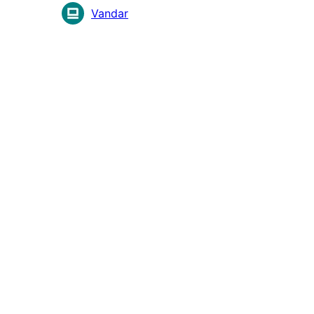
贡
Vandar
献
者