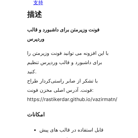
支持
描述
فونت وزیرمتن برای داشبورد و قالب
وردپرس
با این افزونه می توانید فونت وزیرمتن را
برای داشبورد و قالب وردپرس تنظیم
کنید.
با تشکر از صابر راستی‌کردار طراح
فونت. آدرس اصلی مخزن فونت:
https://rastikerdar.github.io/vazirmatn/
امکانات
قابل استفاده در قالب های پیش