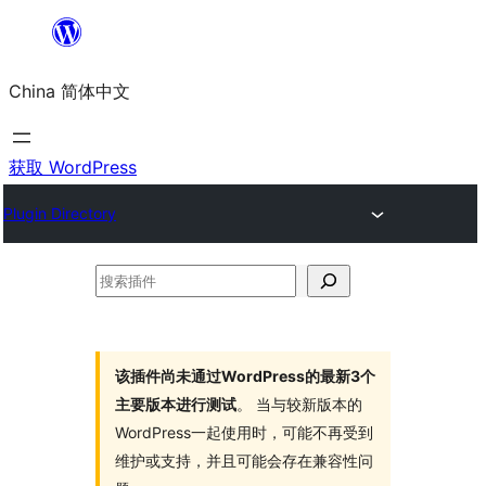
跳
至
China 简体中文
内
容
获取 WordPress
Plugin Directory
搜
索
插
件
该插件尚未通过WordPress的最新3个
主要版本进行测试
。 当与较新版本的
WordPress一起使用时，可能不再受到
维护或支持，并且可能会存在兼容性问