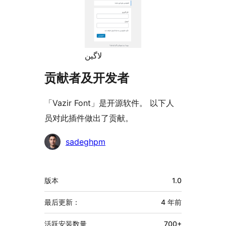
لاگین
贡献者及开发者
「Vazir Font」是开源软件。 以下人
员对此插件做出了贡献。
贡
sadeghpm
献
者
额
版本
1.0
外
信
最后更新：
4 年
前
息
活跃安装数量
700+