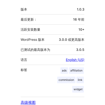
者
额
版本
1.0.3
外
信
最后更新：
16 年
前
息
活跃安装数量
10+
WordPress 版本
3.0.0 或更高版本
已测试的最高版本为
3.0.5
语言
English (US)
标签
ads
affiliation
commission
link
widget
高级视图