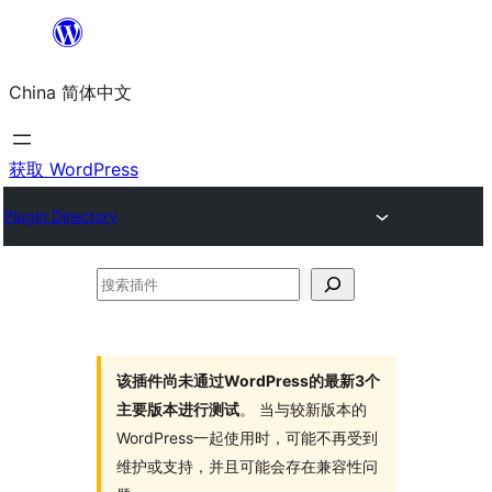
跳
至
China 简体中文
内
容
获取 WordPress
Plugin Directory
搜
索
插
件
该插件尚未通过WordPress的最新3个
主要版本进行测试
。 当与较新版本的
WordPress一起使用时，可能不再受到
维护或支持，并且可能会存在兼容性问