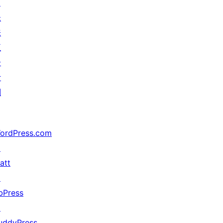
↗
未
来
五
分
计
划
ordPress.com
↗
att
↗
bPress
↗
uddyPress