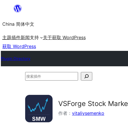
跳
至
China 简体中文
内
容
主题
插件
新闻
支持
关于
获取 WordPress
获取 WordPress
Plugin Directory
搜
索
插
件
VSForge Stock Marke
作者：
vitaliysemenko