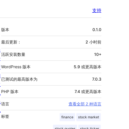
支持
额
版本
0.1.0
外
信
最后更新：
2 小时
前
关
息
活跃安装数量
10+
于
新
WordPress 版本
5.9 或更高版本
闻
已测试的最高版本为
7.0.3
主
PHP 版本
7.4 或更高版本
机
隐
语言
查看全部 2 种语言
私
标签
finance
stock market
stock quotes
stock ticker