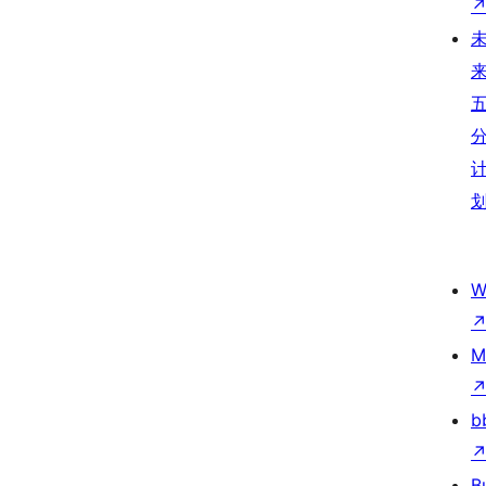
W
M
b
B