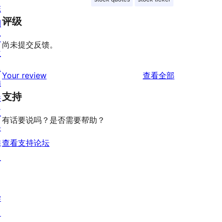
陈
评级
列
窗
尚未提交反馈。
主
题
评
Your review
查看全部
插
论
支持
件
区
有话要说吗？是否需要帮助？
块
样
查看支持论坛
板
学
习