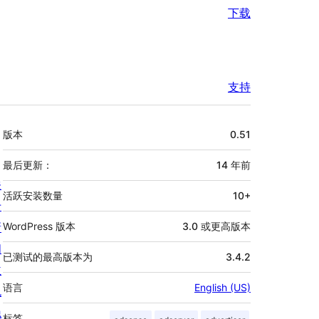
下载
支持
额
版本
0.51
外
信
最后更新：
14 年
前
关
息
活跃安装数量
10+
于
新
WordPress 版本
3.0 或更高版本
闻
已测试的最高版本为
3.4.2
主
语言
English (US)
机
隐
标签