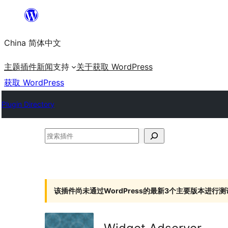
跳
至
China 简体中文
内
容
主题
插件
新闻
支持
关于
获取 WordPress
获取 WordPress
Plugin Directory
搜
索
插
件
该插件尚未通过WordPress的最新3个主要版本进行测