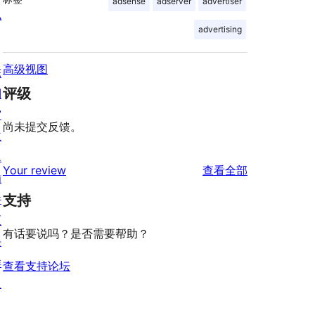
adsense
adserver
advertiser
私
advertising
高级视图
陈
评级
列
窗
尚未提交反馈。
主
题
评
Your review
查看全部
插
论
件
支持
区
有话要说吗？是否需要帮助？
块
样
查看支持论坛
板