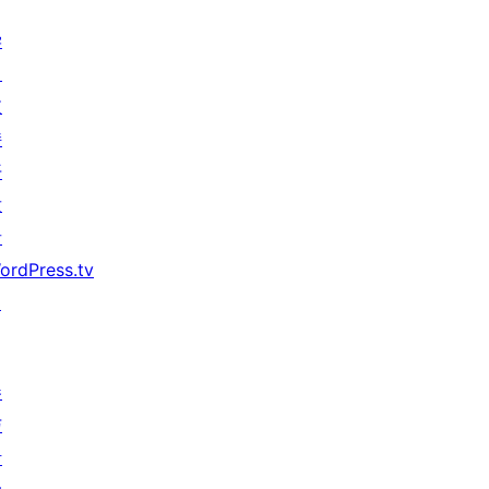
学
习
支
持
开
发
者
ordPress.tv
↗
参
与
活