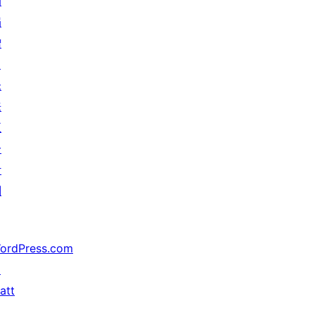
动
捐
赠
↗
未
来
五
分
计
划
ordPress.com
↗
att
↗