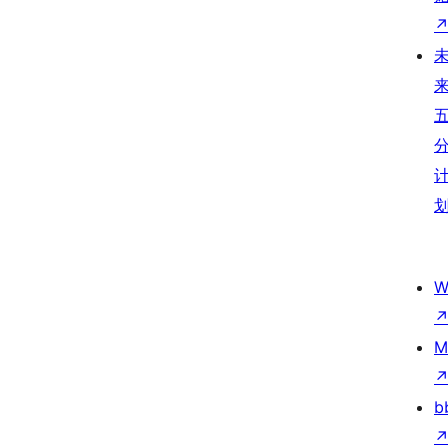
W
M
b