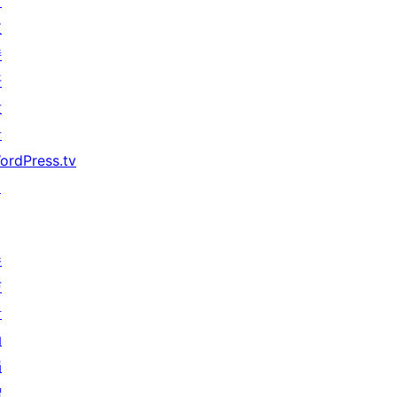
习
支
持
开
发
者
ordPress.tv
↗
参
与
活
动
捐
赠