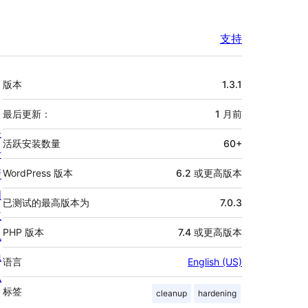
支持
额
版本
1.3.1
外
信
最后更新：
1 月
前
关
息
活跃安装数量
60+
于
新
WordPress 版本
6.2 或更高版本
闻
已测试的最高版本为
7.0.3
主
PHP 版本
7.4 或更高版本
机
隐
语言
English (US)
私
标签
cleanup
hardening