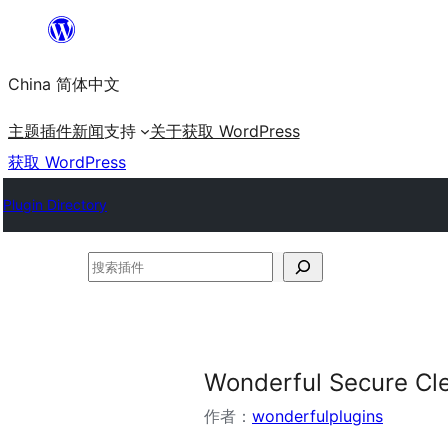
跳
至
China 简体中文
内
容
主题
插件
新闻
支持
关于
获取 WordPress
获取 WordPress
Plugin Directory
搜
索
插
件
Wonderful Secure Cl
作者：
wonderfulplugins