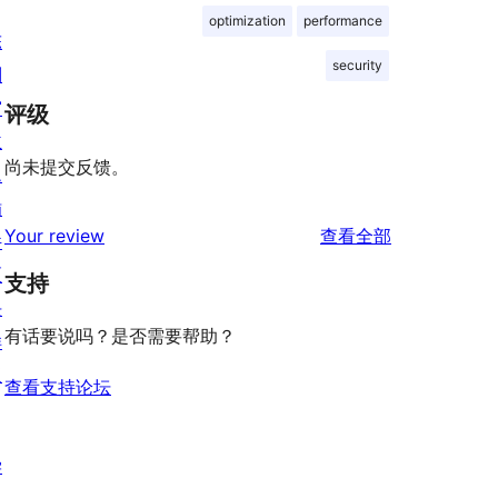
optimization
performance
陈
security
列
窗
评级
主
尚未提交反馈。
题
插
评
Your review
查看全部
件
论
区
支持
块
有话要说吗？是否需要帮助？
样
板
查看支持论坛
学