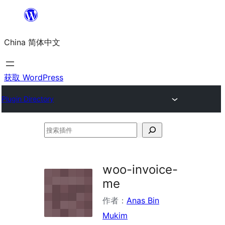
跳
至
China 简体中文
内
容
获取 WordPress
Plugin Directory
搜
索
插
woo-invoice-
件
me
作者：
Anas Bin
Mukim