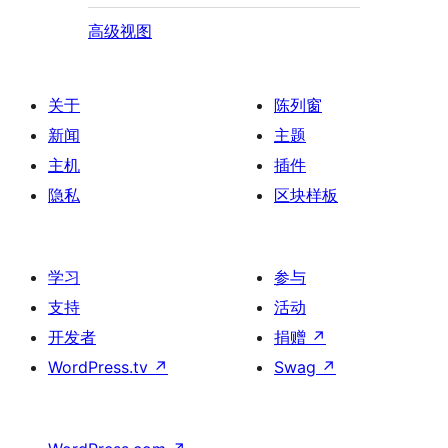
高级视图
关于
陈列窗
新闻
主题
主机
插件
隐私
区块样板
学习
参与
支持
活动
开发者
捐赠
↗
WordPress.tv
↗
Swag
↗