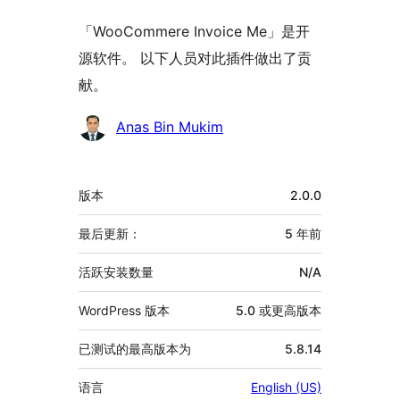
「WooCommere Invoice Me」是开
源软件。 以下人员对此插件做出了贡
献。
贡
Anas Bin Mukim
献
者
额
版本
2.0.0
外
信
最后更新：
5 年
前
息
活跃安装数量
N/A
WordPress 版本
5.0 或更高版本
已测试的最高版本为
5.8.14
语言
English (US)